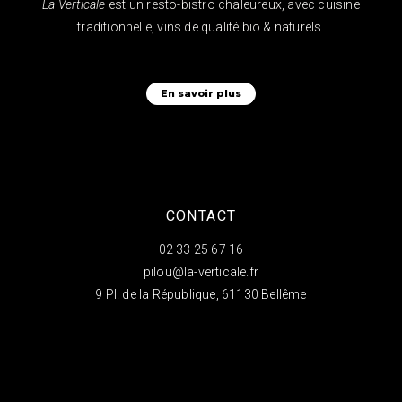
La Verticale
est un resto-bistro chaleureux, avec cuisine
traditionnelle, vins de qualité bio & naturels.
En savoir plus
CONTACT
02 33 25 67 16
pilou@la-verticale.fr
9 Pl. de la République, 61130 Bellême