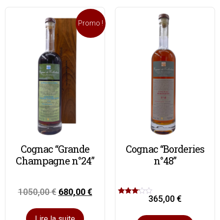
Promo !
Cognac “Grande
Cognac “Borderies
Champagne n°24”
n°48”
1050,00
€
680,00
€
365,00
€
Note
3.00
sur 5
Lire la suite