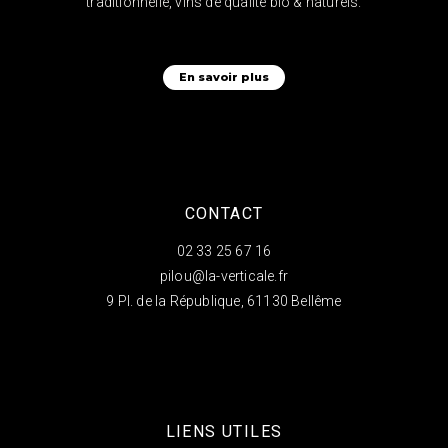
traditionnelle, vins de qualité bio & naturels.
En savoir plus
CONTACT
02 33 25 67 16
pilou@la-verticale.fr
9 Pl. de la République, 61130 Bellême
LIENS UTILES