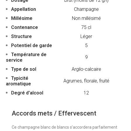
Dosage
Brut (moins de 12 g/l)
Appellation
Champagne
Millésime
Non millésimé
Contenance
75 cl
Structure
Léger
Potentiel de garde
5
Température de
9
service
Type de sol
Argilo-calcaire
Typicité
Agrumes, florale, fruité
aromatique
Degré d'alcool
12
Accords mets / Effervescent
Ce champagne blanc de blancs s’accordera parfaitement