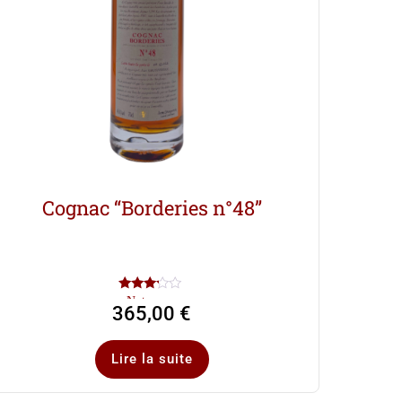
Cognac “Borderies n°48”
Note
365,00
€
3.00
sur 5
Lire la suite