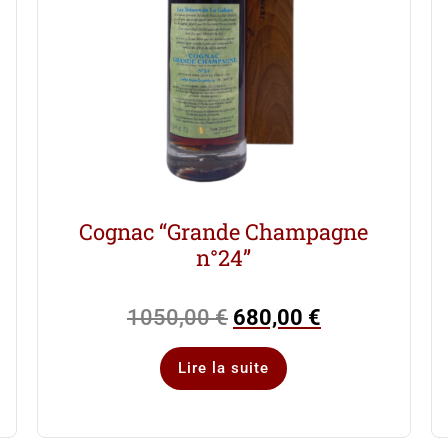
Cognac “Grande Champagne
n°24”
1050,00
€
680,00
€
Lire la suite