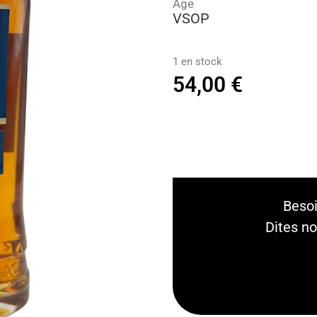
Âge
VSOP
1 en stock
54,00
€
Besoi
Dites no