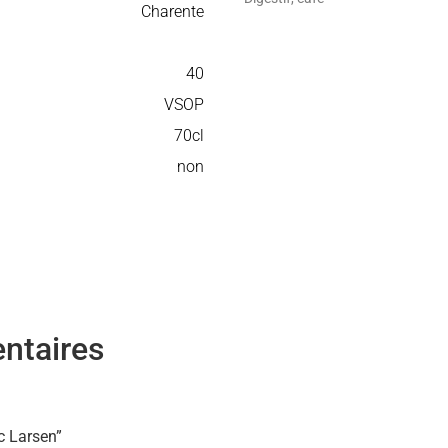
Charente
40
VSOP
70cl
non
ntaires
c Larsen”