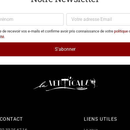
 de recevoir vos e-mails et confirme avoir pris connaissance de votre
politique 
ité
.
CONTACT
LIENS UTILES
02 33 25 67 16