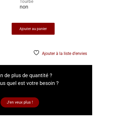
Tourbé
non
Ajouter au panier
Ajouter à la liste d’envies
n de plus de quantité ?
us quel est votre besoin ?
J'en veux plus !