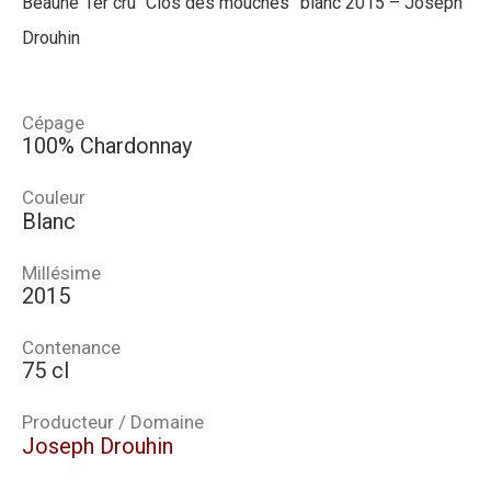
Beaune 1er cru “Clos des mouches” blanc 2015 – Joseph
Drouhin
Cépage
100% Chardonnay
Couleur
Blanc
Millésime
2015
Contenance
75 cl
Producteur / Domaine
Joseph Drouhin