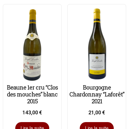
Beaune 1er cru “Clos
Bourgogne
des mouches” blanc
Chardonnay “Laforêt”
2015
2021
143,00
€
21,00
€
Lire la suite
Lire la suite