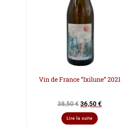
Vin de France “Ixilune” 2021
38,50
€
36,50
€
Lire la suite