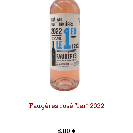
Faugères rosé “1er” 2022
8,00
€