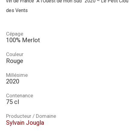
vin de France “A l’Ouest de mon Sud” 2020 – Le Petit Clou
des Vents
Cépage
100% Merlot
Couleur
Rouge
Millésime
2020
Contenance
75 cl
Producteur / Domaine
Sylvain Jougla