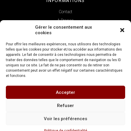
INFORMATIONS
Contact
A Propos
Gérer le consentement aux
cookies
Pour offrir les meilleures expériences, nous utilisons des technologies
telles que les cookies pour stocker et/ou accéder aux informations des
appareils. Le fait de consentir à ces technologies nous permettra de
traiter des données telles que le comportement de navigation ou les ID
uniques sur ce site. Le fait de ne pas consentir ou de retirer son
consentement peut avoir un effet négatif sur certaines caractéristiques
et fonctions.
Copyright © 2022 | La Verticale
Accepter
Réalisation
FDV Conseil
Refuser
Mentions légales
Conditions générales de vente
Voir les préférences
Politique de confidentialité
L’abus d’alcool est dangereux pour la santé. Consommez avec modération
Politique de confidentialité