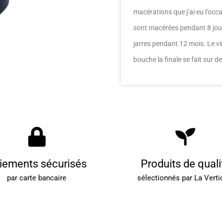
macérations que j’ai eu l’occ
sont macérées pendant 8 jours
jarres pendant 12 mois. Le vi
bouche la finale se fait sur d
iements sécurisés
Produits de quali
par carte bancaire
sélectionnés par La Verti