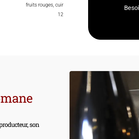
fruits rouges, cuir
Besoi
12
omane
 producteur, son