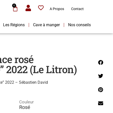
0
A Propos
Contact
Les Régions
Cave à manger
Nos conseils
nce rosé
” 2022 (Le Litron)
tte” 2022 – Sébastien David
Couleur
Rosé