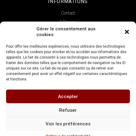
INFORMATIONS
Contact
A Propos
Gérer le consentement aux
cookies
Pour offrir les meilleures expériences, nous utilisons des technologies
telles que les cookies pour stocker et/ou accéder aux informations des
appareils. Le fait de consentir à ces technologies nous permettra de
traiter des données telles que le comportement de navigation ou les ID
uniques sur ce site. Le fait de ne pas consentir ou de retirer son
consentement peut avoir un effet négatif sur certaines caractéristiques
et fonctions.
Copyright © 2022 | La Verticale
Accepter
Réalisation
FDV Conseil
Refuser
Mentions légales
Conditions générales de vente
Voir les préférences
Politique de confidentialité
L’abus d’alcool est dangereux pour la santé. Consommez avec modération