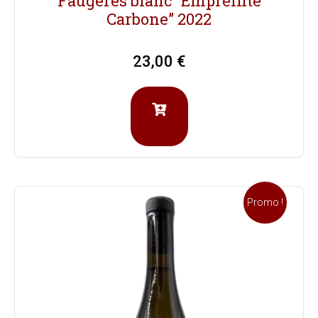
Faugères blanc “Empreinte
Carbone” 2022
23,00
€
Promo !