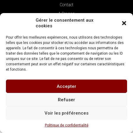
Contact
A Propos
Gérer le consentement aux
cookies
Pour offrir les meilleures expériences, nous utilisons des technologies
telles que les cookies pour stocker et/ou accéder aux informations des
appareils. Le fait de consentir à ces technologies nous permettra de
traiter des données telles que le comportement de navigation ou les ID
uniques sur ce site. Le fait de ne pas consentir ou de retirer son
consentement peut avoir un effet négatif sur certaines caractéristiques
et fonctions.
Copyright © 2022 | La Verticale
Accepter
Réalisation
FDV Conseil
Refuser
Mentions légales
Conditions générales de vente
Voir les préférences
Politique de confidentialité
L’abus d’alcool est dangereux pour la santé. Consommez avec modération
Politique de confidentialité