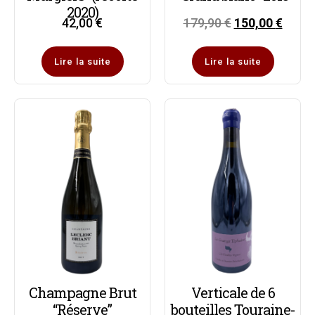
2020)
42,00
€
179,90
€
150,00
€
Lire la suite
Lire la suite
Champagne Brut
Verticale de 6
“Réserve”
bouteilles Touraine-