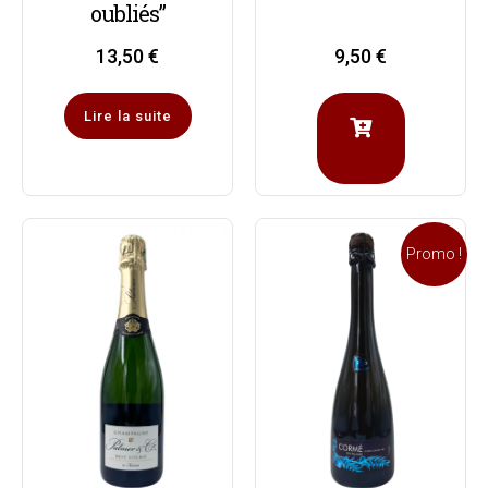
oubliés”
13,50
€
9,50
€
Lire la suite
Promo !