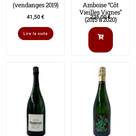
(vendanges 2019)
Amboise “Côt
Vieilles Vignes”
41,50
€
225,00
€
(2015 à 2020)
Lire la suite