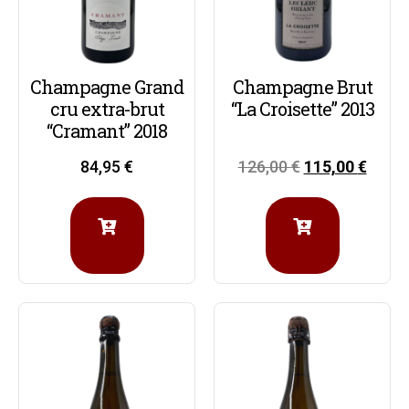
Champagne Grand
Champagne Brut
cru extra-brut
“La Croisette” 2013
“Cramant” 2018
84,95
€
126,00
€
115,00
€