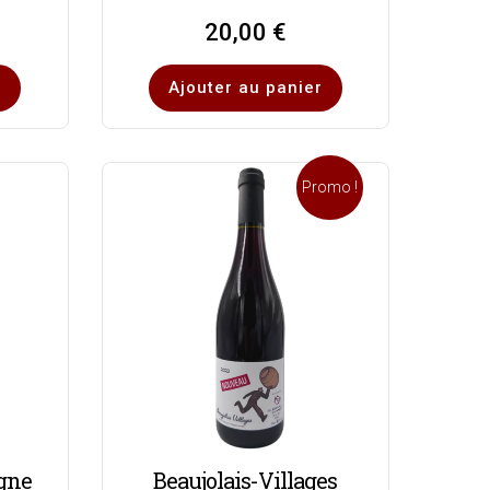
20,00
€
r
Ajouter au panier
Promo !
gne
Beaujolais-Villages