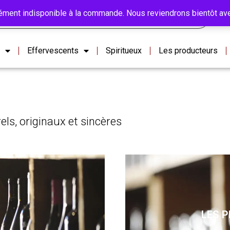
ment indisponible à la commande. Nous reviendrons bientôt av
Effervescents
Spiritueux
Les producteurs
els, originaux et sincères
LES 