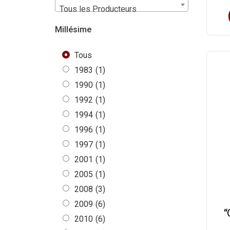
Tous les Producteurs
Millésime
Tous
1983
(1)
1990
(1)
1992
(1)
1994
(1)
1996
(1)
1997
(1)
2001
(1)
2005
(1)
2008
(3)
2009
(6)
“
2010
(6)