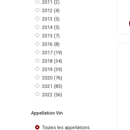
2011
(2)
2012
(4)
2013
(5)
2014
(5)
2015
(7)
2016
(8)
2017
(19)
2018
(34)
2019
(39)
2020
(76)
2021
(85)
2022
(56)
Appellation Vin
Toutes les appellations