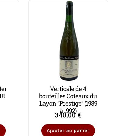
1er
Verticale de 4
18
bouteilles Coteaux du
Layon “Prestige” (1989
à 1992)
340,00
€
r
Ajouter au panier