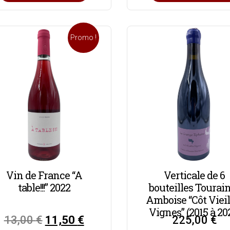
Promo !
Vin de France “A
Verticale de 6
table!!!” 2022
bouteilles Tourai
Amboise “Côt Vieil
Vignes” (2015 à 20
13,00
€
11,50
€
225,00
€