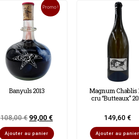
Promo !
Banyuls 2013
Magnum Chablis 
cru “Butteaux” 20
108,00
€
99,00
€
149,60
€
Ajouter au panier
Ajouter au panie