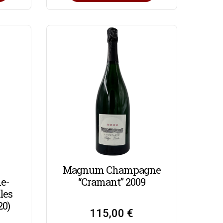
Magnum Champagne
ne-
“Cramant” 2009
les
20)
115,00
€